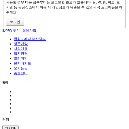
사용할 경우 다음 접속부터는 로그인할 필요가 없습니다. 단, PC방, 학교, 도
서관 등 공공장소에서 이용 시 개인정보가 유출될 수 있으니 꼭 로그아웃을 해
주세요.
ID/PW 찾기
|
회원가입
한화포레나 부산당리
방문예약
사업개요
입지환경
프리미엄
단지배치도
오시는길
홍보센터
당리
당리
CLOSE