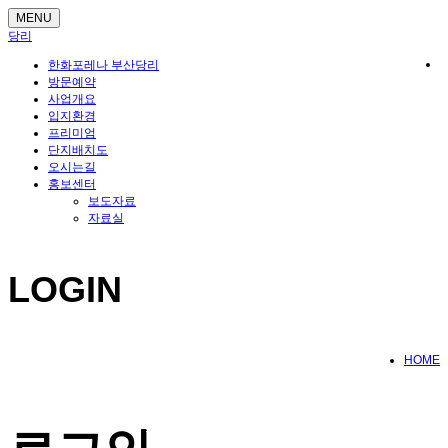
MENU
당리
한화포레나 부산당리
방문예약
사업개요
입지환경
프리미엄
단지배치도
오시는길
홍보센터
보도자료
자료실
LOGIN
HOME