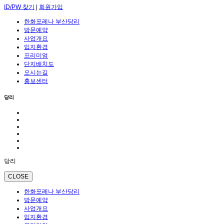
ID/PW 찾기
|
회원가입
한화포레나 부산당리
방문예약
사업개요
입지환경
프리미엄
단지배치도
오시는길
홍보센터
당리
당리
CLOSE
한화포레나 부산당리
방문예약
사업개요
입지환경