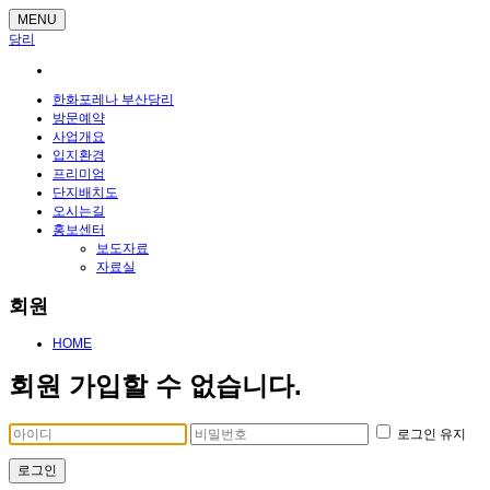
MENU
당리
한화포레나 부산당리
방문예약
사업개요
입지환경
프리미엄
단지배치도
오시는길
홍보센터
보도자료
자료실
회원
HOME
회원 가입할 수 없습니다.
로그인 유지
로그인