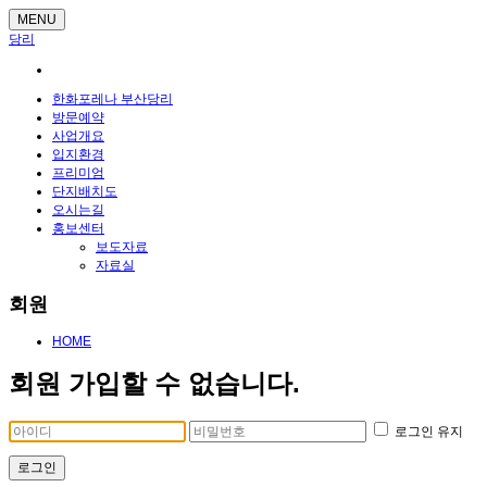
MENU
당리
한화포레나 부산당리
방문예약
사업개요
입지환경
프리미엄
단지배치도
오시는길
홍보센터
보도자료
자료실
회원
HOME
회원 가입할 수 없습니다.
로그인 유지
로그인