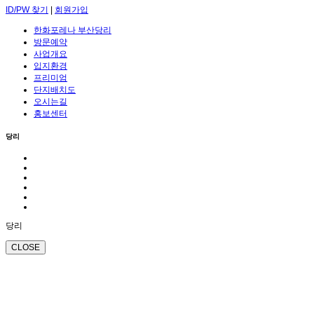
ID/PW 찾기
|
회원가입
한화포레나 부산당리
방문예약
사업개요
입지환경
프리미엄
단지배치도
오시는길
홍보센터
당리
당리
CLOSE