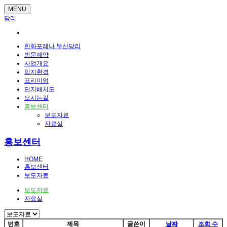
MENU
당리
한화포레나 부산당리
방문예약
사업개요
입지환경
프리미엄
단지배치도
오시는길
홍보센터
보도자료
자료실
홍보센터
HOME
홍보센터
보도자료
보도자료
자료실
번호
제목
글쓴이
날짜
조회 수